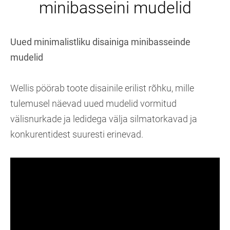
minibasseini mudelid
Uued minimalistliku disainiga minibasseinde
mudelid
Wellis pöörab toote disainile erilist rõhku, mille
tulemusel näevad uued mudelid vormitud
välisnurkade ja ledidega välja silmatorkavad ja
konkurentidest suuresti erinevad.