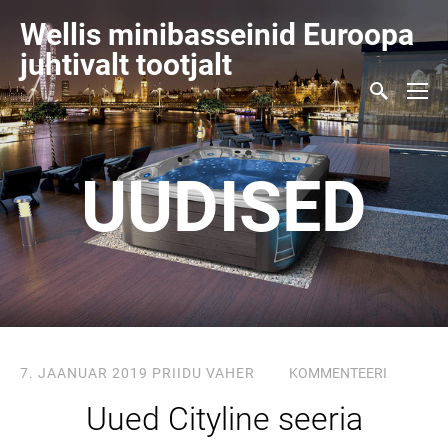
Wellis minibasseinid Euroopa
juhtivalt tootjalt
UUDISED
7. JAANUAR 2019
PRIIDU VAHER
KOMMENTEERI
Uued Cityline seeria