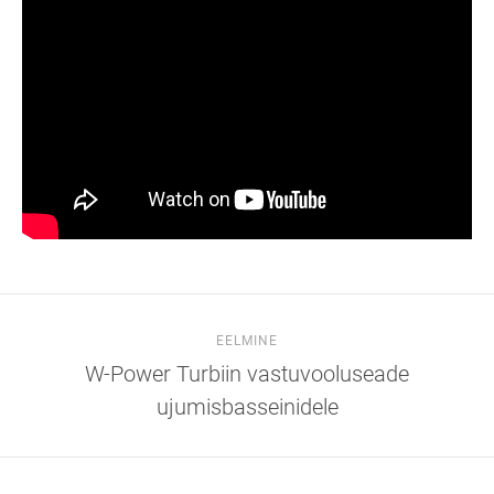
EELMINE
W-Power Turbiin vastuvooluseade
ujumisbasseinidele