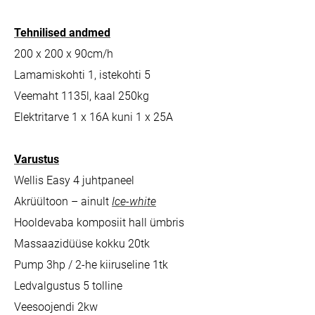
Tehnilised andmed
200 x 200 x 90cm/h
Lamamiskohti 1, istekohti 5
Veemaht 1135l, kaal 250kg
Elektritarve 1 x 16A kuni 1 x 25A
Varustus
Wellis Easy 4 juhtpaneel
Akrüültoon – ainult
Ice-white
Hooldevaba komposiit hall ümbris
Massaazidüüse kokku 20tk
Pump 3hp / 2-he kiiruseline 1tk
Ledvalgustus 5 tolline
Veesoojendi 2kw