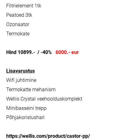
Filtrielement 1tk
Peatoed 3tk
Ozonaator
Termokate
Hind 10899.- / -40%
600
0.-
eur
Lisavarustus
Wifi juhtimine
Termokatte mehanism
Wellis Crystal veehoolduskomplekt
Minibasseini trepp
Põhjakoristushari
https://wellis.com/product/castor-pp/