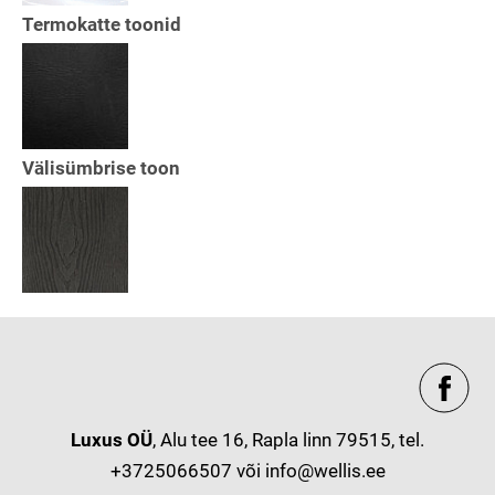
Termokatte toonid
Välisümbrise toon
Luxus OÜ
, Alu tee 16, Rapla linn 79515, tel.
+3725066507 või
info@wellis.ee