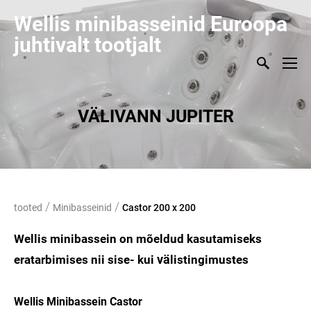
Wellis minibasseinid Euroopa
juhtivalt tootjalt
VÄLIVANN JUPITER
/
/
tooted
Minibasseinid
Castor 200 x 200
Wellis minibassein on mõeldud kasutamiseks
vä
eratarbimises nii sise- kui
listingimustes
Wellis Minibassein Castor