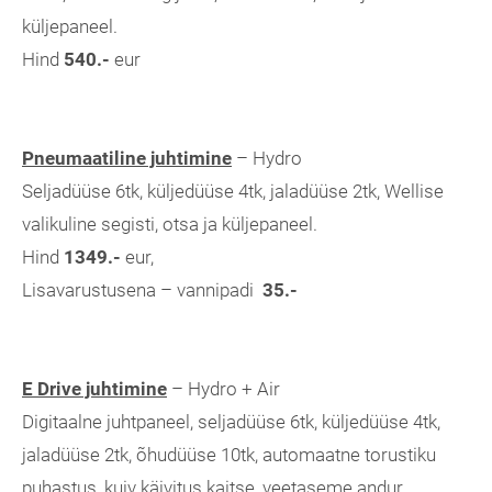
küljepaneel.
Hind
540.-
eur
Pneumaatiline juhtimine
– Hydro
Seljadüüse 6tk, küljedüüse 4tk, jaladüüse 2tk, Wellise
valikuline segisti, otsa ja küljepaneel.
Hind
1349.-
eur,
Lisavarustusena – vannipadi
35.-
E Drive juhtimine
– Hydro + Air
Digitaalne juhtpaneel, seljadüüse 6tk, küljedüüse 4tk,
jaladüüse 2tk, õhudüüse 10tk, automaatne torustiku
puhastus, kuiv käivitus kaitse, veetaseme andur,