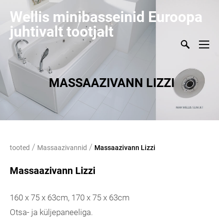
Wellis minibasseinid Euroopa
juhtivalt tootjalt
MASSAAZIVANN LIZZI
/
/
tooted
Massaazivannid
Massaazivann Lizzi
Massaazivann Lizzi
160 x 75 x 63cm, 170 x 75 x 63cm
Otsa- ja küljepaneeliga.