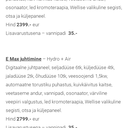
osonaator, led kromoteraapia, Wellise valikuline segisti,
otsa ja küljepaneel.
Hind
2399.-
eur
Lisavarustusena – vannipadi
35.-
E Max juhtimine
– Hydro + Air
Digitaalne juhtpaneel, seljadüüse 6tk, küljedüüse 4tk,
jaladüüse 2tk, õhudüüse 10tk, veesoojendi 1,5kw,
automaatne torustiku puhastus, kuivkäivitus kaitse,
veetaseme andur, vannipadi, osonaator, värviline
veepiiri valgustus, led kromoteraapia, Wellise valikuline
segisti, otsa ja küljepaneel.
Hind
2799.-
eur
Lisavarustusena – vannipadi
35.-