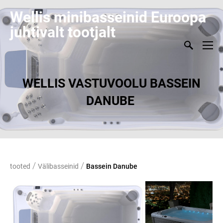
Wellis minibasseinid Euroopa
juhtivalt tootjalt
WELLIS VASTUVOOLU BASSEIN
DANUBE
/
/
tooted
Välibasseinid
Bassein Danube