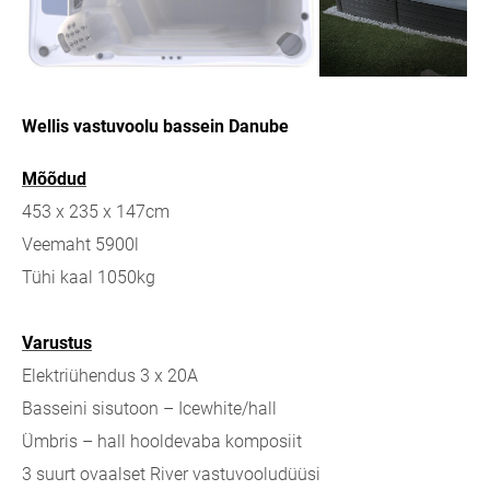
Wellis vastuvoolu bassein Danube
Mõõdud
453 x 235 x 147cm
Veemaht 5900l
Tühi kaal 1050kg
Varustus
Elektriühendus 3 x 20A
Basseini sisutoon – Icewhite/hall
Ümbris – hall hooldevaba komposiit
3 suurt ovaalset River vastuvooludüüsi