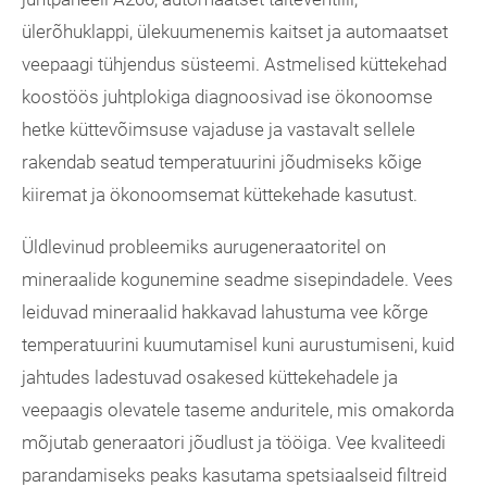
ülerõhuklappi, ülekuumenemis kaitset ja automaatset
veepaagi tühjendus süsteemi. Astmelised küttekehad
koostöös juhtplokiga diagnoosivad ise ökonoomse
hetke küttevõimsuse vajaduse ja vastavalt sellele
rakendab seatud temperatuurini jõudmiseks kõige
kiiremat ja ökonoomsemat küttekehade kasutust.
Üldlevinud probleemiks aurugeneraatoritel on
mineraalide kogunemine seadme sisepindadele. Vees
leiduvad mineraalid hakkavad lahustuma vee kõrge
temperatuurini kuumutamisel kuni aurustumiseni, kuid
jahtudes ladestuvad osakesed küttekehadele ja
veepaagis olevatele taseme anduritele, mis omakorda
mõjutab generaatori jõudlust ja tööiga. Vee kvaliteedi
parandamiseks peaks kasutama spetsiaalseid filtreid