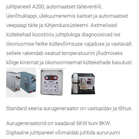
juhtpaneeli A200, automaatset täiteventiili,
ülerõhuklappi, ülekuumenemis kaitset ja automaatset
veepaagi täite ja tühjendussüsteemi. Astmelised
küttekehad koostöös juhtplokiga diagnoosivad ise
ökonoomse hetke küttevõimsuse vajaduse ja vastavalt
sellele rakendab seatud temperatuurini jõudmiseks
kõige kiiremat ja ökonoomsemat küttekehade kasutust.
Standard seeria aurugeneraator on vastupidav ja tõhus.
Aurugeneraatorid on saadaval 6KW kuni 8KW.
Digitaalne juhtpaneel võimaldab juhtida aururuumi