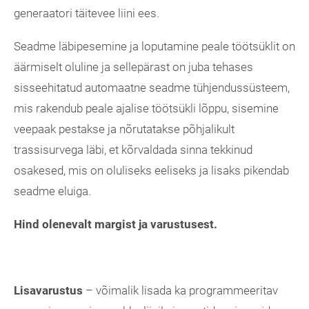
generaatori täitevee liini ees.
Seadme läbipesemine ja loputamine peale töötsüklit on
äärmiselt oluline ja sellepärast on juba tehases
sisseehitatud automaatne seadme tühjendussüsteem,
mis rakendub peale ajalise töötsükli lõppu, sisemine
veepaak pestakse ja nõrutatakse põhjalikult
trassisurvega läbi, et kõrvaldada sinna tekkinud
osakesed, mis on oluliseks eeliseks ja lisaks pikendab
seadme eluiga.
Hind olenevalt margist ja varustusest.
Lisavarustus
– võimalik lisada ka programmeeritav