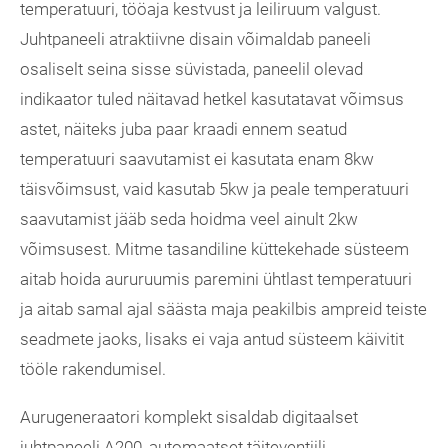
temperatuuri, tööaja kestvust ja leiliruum valgust.
Juhtpaneeli atraktiivne disain võimaldab paneeli
osaliselt seina sisse süvistada, paneelil olevad
indikaator tuled näitavad hetkel kasutatavat võimsus
astet, näiteks juba paar kraadi ennem seatud
temperatuuri saavutamist ei kasutata enam 8kw
täisvõimsust, vaid kasutab 5kw ja peale temperatuuri
saavutamist jääb seda hoidma veel ainult 2kw
võimsusest. Mitme tasandiline küttekehade süsteem
aitab hoida aururuumis paremini ühtlast temperatuuri
ja aitab samal ajal säästa maja peakilbis ampreid teiste
seadmete jaoks, lisaks ei vaja antud süsteem käivitit
tööle rakendumisel.
Aurugeneraatori komplekt sisaldab digitaalset
juhtpaneeli A200, automaatset täiteventiili,