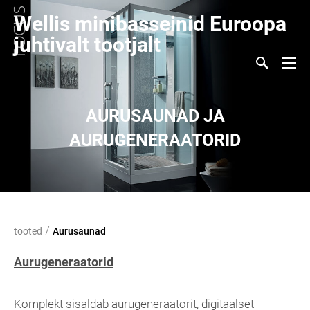
Wellis minibasseinid Euroopa
juhtivalt tootjalt
AURUSAUNAD JA
AURUGENERAATORID
/
tooted
Aurusaunad
Aurugeneraatorid
Komplekt sisaldab aurugeneraatorit, digitaalset